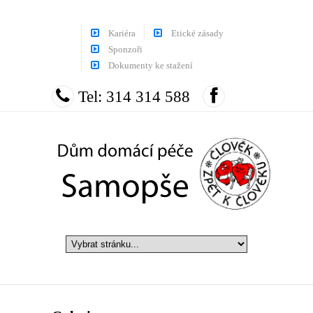
Kariéra
Etické zásady
Sponzoři
Dokumenty ke stažení
Tel: 314 314 588