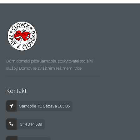
Dům domácí péče Samopše, poskytovatel sociální
Více
služby. Domov se zvláštním režimem.
Kontakt
Samopše 15, Sázava 285 06
314 314 588