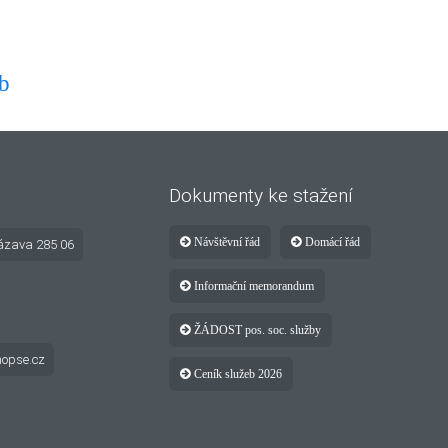
lb
Dokumenty ke stažení
Návštěvní řád
Domácí řád
ázava 285 06
Informační memorandum
ŽÁDOST pos. soc. služby
opse.cz
Ceník služeb 2026