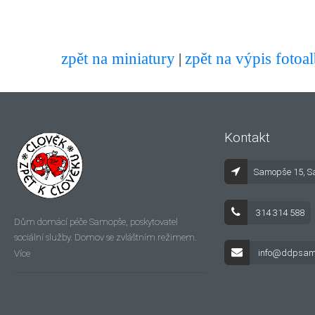
zpět na miniatury
zpět na výpis fotoa
|
Kontakt
Samopše 15, S
314 314 588
Dům domácí péče Samopše, poskytovatel
sociální služby. Domov se zvláštním režimem.
Více
info@ddpsam